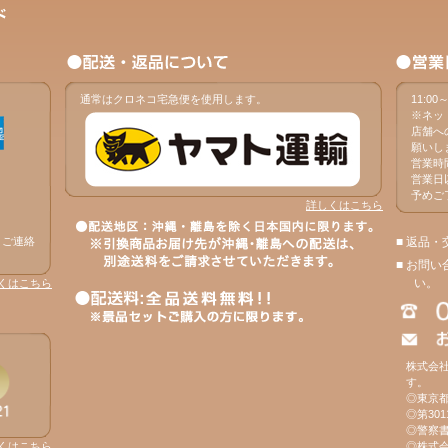
通常はクロネコ宅急便を使用します。
11:0
※ネッ
店舗へ
願いし
営業時
営業日
予めご
詳しくはこちら
、ご連絡
■ 返品
■ お問
い。
くはこちら
株式会
す。
◎東京
◎第3011
◎警察書
◎株式
くはこちら