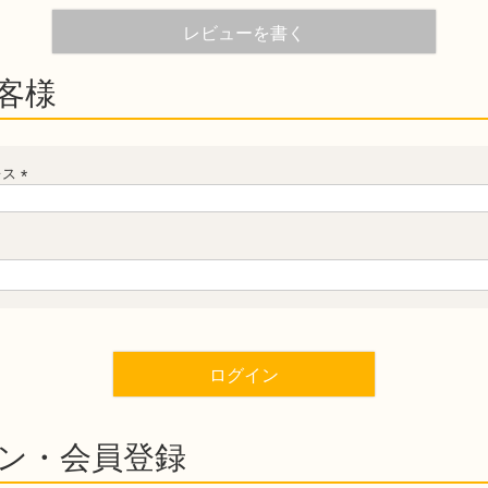
レビューを書く
客様
レス
(必
須)
(必
須)
ログイン
ン・会員登録