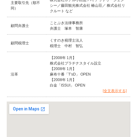
主要取引先（順不
シー／藤田観光株式会社 椿山荘／ 株式会社リ
同）
クルート など
ことぶき法律事務所
顧問弁護士
弁護士 塚本 智康
くすのき税理士法人
顧問税理士
税理士 中村 智弘
【2008年 1月】
株式会社プラチナスタイル設立
【2008年 1月】
沿革
麻布十番「T’sD」 OPEN
【2008年 1月】
白金「ISSUI」 OPEN
[全文表示する]