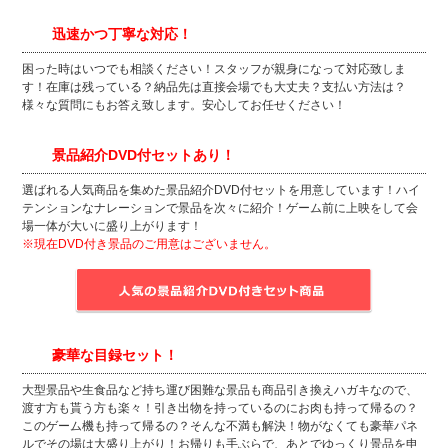
迅速かつ丁寧な対応！
困った時はいつでも相談ください！スタッフが親身になって対応致しま
す！在庫は残っている？納品先は直接会場でも大丈夫？支払い方法は？
様々な質問にもお答え致します。安心してお任せください！
景品紹介DVD付セットあり！
選ばれる人気商品を集めた景品紹介DVD付セットを用意しています！ハイ
テンションなナレーションで景品を次々に紹介！ゲーム前に上映をして会
場一体が大いに盛り上がります！
※現在DVD付き景品のご用意はございません。
豪華な目録セット！
大型景品や生食品など持ち運び困難な景品も商品引き換えハガキなので、
渡す方も貰う方も楽々！引き出物を持っているのにお肉も持って帰るの？
このゲーム機も持って帰るの？そんな不満も解決！物がなくても豪華パネ
ルでその場は大盛り上がり！お帰りも手ぶらで、あとでゆっくり景品を申