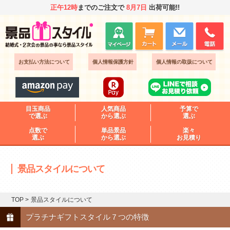
正午12時
までのご注文で
8月7日
出荷可能!!
お支払い方法について
個人情報保護方針
個人情報の取扱について
目玉商品
人気商品
予算で
で選ぶ
から選ぶ
選ぶ
点数で
単品景品
楽々
選ぶ
から選ぶ
お見積り
景品スタイルについて
TOP
>
景品スタイルについて
プラチナギフトスタイル７つの特徴