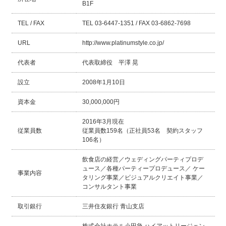
B1F
TEL / FAX
TEL 03-6447-1351 / FAX 03-6862-7698
URL
http://www.platinumstyle.co.jp/
代表者
代表取締役 平澤 晃
設立
2008年1月10日
資本金
30,000,000円
2016年3月現在
従業員数
従業員数159名（正社員53名 契約スタッフ
106名）
飲食店の経営／ウェディングパーティプロデ
ュース／各種パーティープロデュース／ ケー
事業内容
タリング事業／ビジュアルクリエイト事業／
コンサルタント事業
取引銀行
三井住友銀行 青山支店
株式会社ホテル小田急 ハイアットリージェン