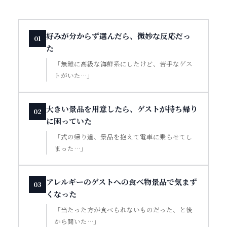
好みが分からず選んだら、微妙な反応だっ
01
た
「無難に高級な海鮮系にしたけど、苦手なゲス
トがいた…」
大きい景品を用意したら、ゲストが持ち帰り
02
に困っていた
「式の帰り道、景品を抱えて電車に乗らせてし
まった…」
アレルギーのゲストへの食べ物景品で気まず
03
くなった
「当たった方が食べられないものだった、と後
から聞いた…」