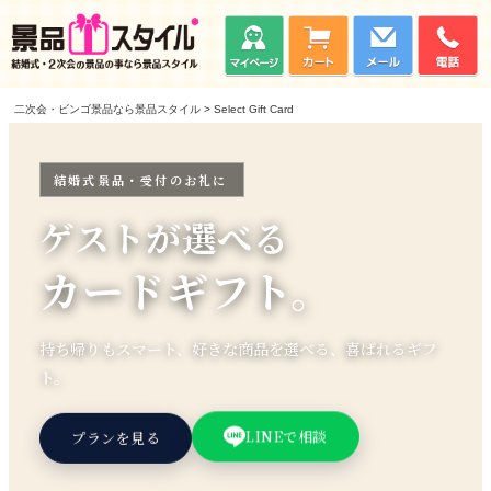
二次会・ビンゴ景品なら景品スタイル
Select Gift Card
結婚式景品・受付のお礼に
ゲストが選べる
カードギフト。
持ち帰りもスマート、好きな商品を選べる、喜ばれるギフ
ト。
プランを見る
LINEで相談