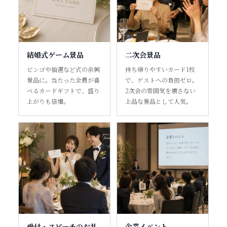
結婚式ゲーム景品
二次会景品
ビンゴや抽選など式の余興
持ち帰りやすいカード1枚
景品に。当たった全員が喜
で、ゲストへの負担ゼロ。
べるカードギフトで、盛り
2次会の雰囲気を壊さない
上がりも倍増。
上品な景品として人気。
受付・スピーチのお礼
企業イベント