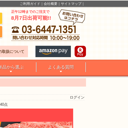
ご利用ガイド
会社概要
サイトマップ
正午12時までのご注文で
8月7日出荷可能!!
の取扱について
単品から選ぶ
よくある質問
ログイン
40点