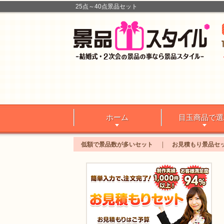
25点～40点景品セット
ホーム
目玉商品で選
低額で景品数が多いセット
お見積もり景品セ