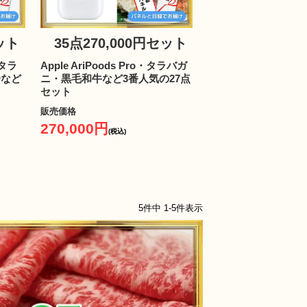
セット
35点270,000円セット
タラ
Apple AriPoods Pro・タラバガ
分など
ニ・黒毛和牛など3番人気の27点
セット
販売価格
270,000円
(税込)
5
件中
1
-
5
件表示