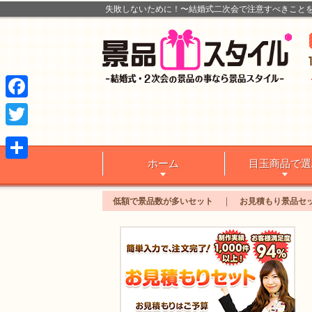
失敗しないために！〜結婚式二次会で注意すべきことを
Facebook
Twitter
ホーム
目玉商品で選
共
有
低額で景品数が多いセット
お見積もり景品セ