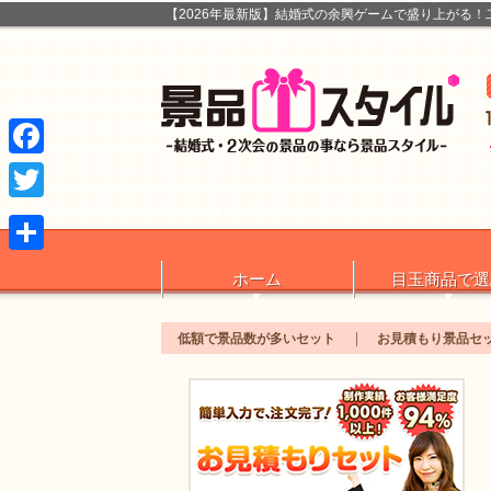
【2026年最新版】結婚式の余興ゲームで盛り上がる！
Facebook
Twitter
共
ホーム
目玉商品で選
有
低額で景品数が多いセット
お見積もり景品セ