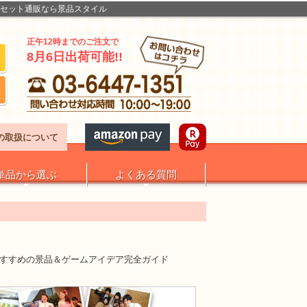
品セット通販なら景品スタイル
ご利用ガイド
会社概要
サイトマップ
正午12時までのご注文で
8月6日出荷可能!!
の取扱について
単品から選ぶ
よくある質問
おすすめの景品＆ゲームアイデア完全ガイド