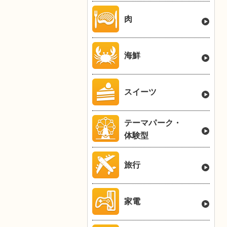
肉
海鮮
スイーツ
テーマパーク・
体験型
旅行
家電