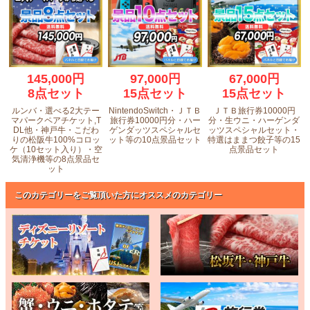
145,000円
97,000円
67,000円
8点セット
15点セット
15点セット
ルンバ・選べる2大テー
NintendoSwitch・ＪＴＢ
ＪＴＢ旅行券10000円
マパークペアチケット,T
旅行券10000円分・ハー
分・生ウニ・ハーゲンダ
DL他・神戸牛・こだわ
ゲンダッツスペシャルセ
ッツスペシャルセット・
りの松阪牛100%コロッ
ット等の10点景品セット
特選はままつ餃子等の15
ケ（10セット入り）・空
点景品セット
気清浄機等の8点景品セ
ット
このカテゴリーをご覧頂いた方にオススメのカテゴリー