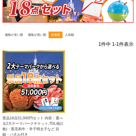
価格が安い順
価格が高い順
新着順
人気順
1
件中
1
-
1
件表示
景品18点51,000円セット 内容：選べ
る2大テーマパークチケット,TDL他(1
枚)・黒毛和牛・辛子明太子など 目
録・パネル付き