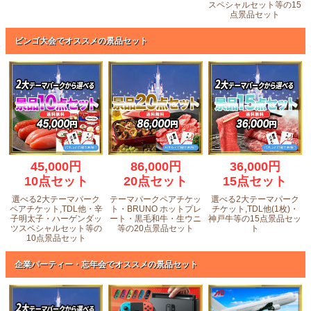
スペシャルセット等の15
点景品セット
ビンゴ大会でオススメの景品セット
45,000円
86,000円
36,000円
10点セット
20点セット
15点セット
選べる2大テーマパーク
テーマパークペアチケッ
選べる2大テーマパーク
ペアチケット,TDL他・辛
ト・BRUNO ホットプレ
チケット,TDL他(1枚)・
子明太子・ハーゲンダッ
ート・黒毛和牛・生ウニ
神戸牛等の15点景品セッ
ツスペシャルセット等の
等の20点景品セット
ト
10点景品セット
企業パーティー・忘年会でオススメの景品セット