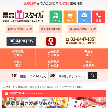
正午12時
までのご注文で
8月7日
出荷可能!!
お支払い方法について
個人情報保護方針
個人情報の取扱について
目玉商品
人気商品
予算で
で選ぶ
から選ぶ
選ぶ
点数で
単品景品
楽々
選ぶ
から選ぶ
お見積り
予算
点数
二次会・ビンゴ景品なら景品スタイル
景品セット
点数で選ぶ
18点