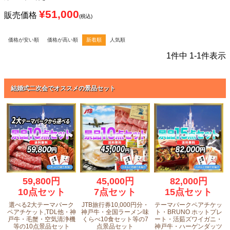
¥
51,000
販売価格
税込
価格が安い順
価格が高い順
新着順
人気順
1
件中
1
-
1
件表示
結婚式二次会でオススメの景品セット
59,800円
45,000円
82,000円
10点セット
7点セット
15点セット
選べる2大テーマパーク
JTB旅行券10,000円分・
テーマパークペアチケッ
ペアチケット,TDL他・神
神戸牛・全国ラーメン味
ト・BRUNO ホットプレ
戸牛・毛蟹・空気清浄機
くらべ10食セット等の7
ート・活茹ズワイガニ・
等の10点景品セット
点景品セット
神戸牛・ハーゲンダッツ