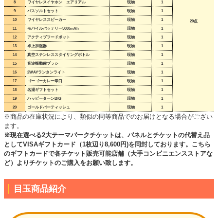
8
ワイヤレスイヤホン エアリアル
現物
1
9
バスソルトセット
現物
1
10
ワイヤレススピーカー
現物
1
20点
11
モバイルバッテリー5000mAh
現物
1
12
アクティブフードポット
現物
1
13
卓上加湿器
現物
1
14
真空ステンレススタイリングボトル
現物
1
15
音波振動歯ブラシ
現物
1
16
2WAYランタンライト
現物
1
17
ゴーゴーカレー辛口
現物
1
18
名湯ギフトセット
現物
1
19
ハッピーターンBIG
現物
1
20
ゴールドバーティッシュ
現物
1
※商品の在庫状況により、類似の同等商品でのお届けとなる場合がござい
ます。
※現在選べる2大テーマパークチケットは、パネルとチケットの代替え品
としてVISAギフトカード（1枚辺り8,600円)を同封しております。こちら
のギフトカードで各チケット販売可能店舗（大手コンビニエンスストアな
ど）よりチケットのご購入をお願い致します。
目玉商品紹介