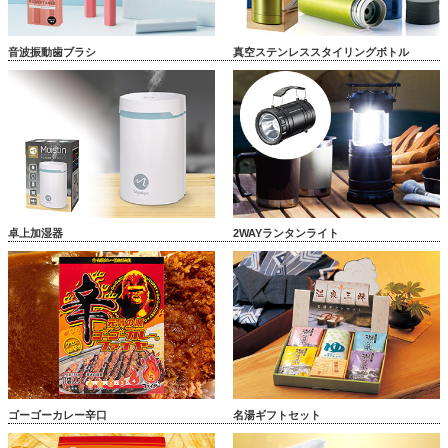
音波振動歯ブラシ
真空ステンレススタイリングボトル
卓上加湿器
2WAYランタンライト
ゴーゴーカレー辛口
名湯ギフトセット