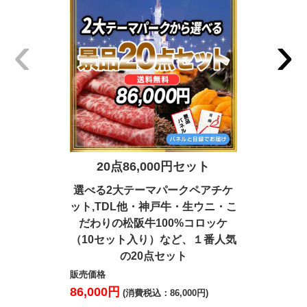
‹
›
20点86,000円セット
15点
選べる2大テーマパークペアチケ
ディズ
ット,TDL他・神戸牛・生ウニ・こ
BRUNO
だわりの松阪牛100%コロッケ
ド型ビール
（10セット入り）など、１番人気
茹ズワイガ
の20点セット
販売価格
販売価格
86,000円
82,000円
(消費税込：86,000円)
(