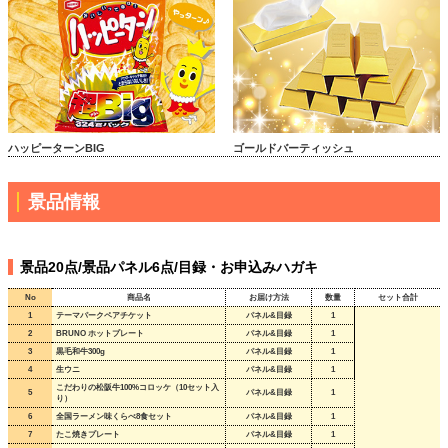
ハッピーターンBIG
ゴールドバーティッシュ
景品情報
景品20点/景品パネル6点/目録・お申込みハガキ
No
商品名
お届け方法
数量
セット合計
1
テーマパークペアチケット
パネル&目録
1
2
BRUNO ホットプレート
パネル&目録
1
3
黒毛和牛300g
パネル&目録
1
4
生ウニ
パネル&目録
1
こだわりの松阪牛100%コロッケ（10セット入
5
パネル&目録
1
り）
6
全国ラーメン味くらべ8食セット
パネル&目録
1
7
たこ焼きプレート
パネル&目録
1