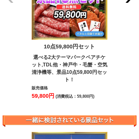
10点59,800円セット
7点4
選べる2大テーマパークペアチケ
松阪牛・北
ット,TDL他・神戸牛・毛蟹・空気
ハーゲンダ
清浄機等、景品10点59,800円セッ
等、景品7
ト！
販売価格
41,000円
販売価格
(
59,800円
(消費税込：59,800円)