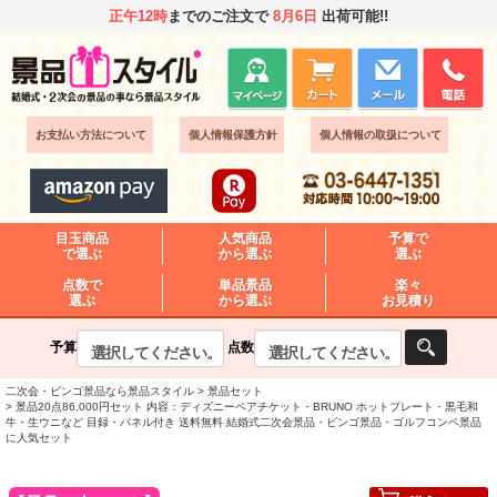
正午12時
までのご注文で
8月6日
出荷可能!!
お支払い方法について
個人情報保護方針
個人情報の取扱について
目玉商品
人気商品
予算で
で選ぶ
から選ぶ
選ぶ
点数で
単品景品
楽々
選ぶ
から選ぶ
お見積り
予算
点数
二次会・ビンゴ景品なら景品スタイル
景品セット
景品20点86,000円セット 内容：ディズニーペアチケット・BRUNO ホットプレート・黒毛和
牛・生ウニなど 目録・パネル付き 送料無料 結婚式二次会景品・ビンゴ景品・ゴルフコンペ景品
に人気セット