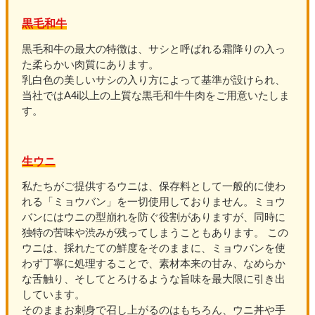
黒毛和牛
黒毛和牛の最大の特徴は、サシと呼ばれる霜降りの入っ
た柔らかい肉質にあります。
乳白色の美しいサシの入り方によって基準が設けられ、
当社ではA4i以上の上質な黒毛和牛牛肉をご用意いたしま
す。
生ウニ
私たちがご提供するウニは、保存料として一般的に使わ
れる「ミョウバン」を一切使用しておりません。ミョウ
バンにはウニの型崩れを防ぐ役割がありますが、同時に
独特の苦味や渋みが残ってしまうこともあります。 この
ウニは、採れたての鮮度をそのままに、ミョウバンを使
わず丁寧に処理することで、素材本来の甘み、なめらか
な舌触り、そしてとろけるような旨味を最大限に引き出
しています。
そのままお刺身で召し上がるのはもちろん、ウニ丼や手