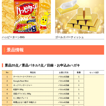
ハッピーターンBIG
ゴールドバーティッシュ
景品情報
景品20点／景品パネル7点／目録・お申込みハガキ
No
商品名
お届け方法
数量
セット合計
1
テーマパークペアチケット
パネル&目録
1
2
Google Nest Mini
パネル&目録
1
3
ネックマッサージャー
パネル&目録
1
4
松阪牛 300g
パネル&目録
1
5
活茹ズワイガニ 500g
パネル&目録
1
6
たこ焼きプレート
パネル&目録
1
7
特選はままつ餃子 30個入り
パネル&目録
1