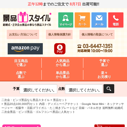
正午12時
までのご注文で
8月7日
出荷可能!!
お支払い方法について
個人情報保護方針
個人情報の取扱について
目玉商品
人気商品
予算で
で選ぶ
から選ぶ
選ぶ
点数で
単品景品
楽々
選ぶ
から選ぶ
お見積り
予算
点数
二次会・ビンゴ景品なら景品スタイル
景品セット
景品20点100,000円セット 内容：ディズニーペアチケット・Google Nest Mini・ネックマッサ
ージャー・松阪牛・活茹ズワイガニ・たこ焼きプレートなど 目録・パネル付き 送料無料 結婚式
二次会景品・ビンゴ景品・ゴルフコンペ景品に人気セット