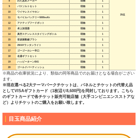
8
わたあめメーカー
現物
1
9
バスソルトセット
現物
1
10
ワイヤレスイヤホン
現物
1
20点
11
モバイルバッテリー5000mAh
現物
1
12
アクティブフードポット
現物
1
13
卓上加湿器
現物
1
14
真空ステンレススタイリングボトル
現物
1
15
音波振動歯ブラシ
現物
1
16
2WAYランタンライト
現物
1
17
ゴーゴーカレー辛口
現物
1
18
名湯ギフトセット
現物
1
19
ハッピーターンBIG
現物
1
20
ゴールドバーティッシュ
現物
1
※商品の在庫状況により、類似の同等商品でのお届けとなる場合がござい
ます。
※現在選べる2大テーマパークチケットは、パネルとチケットの代替え品
としてVISAギフトカード（1枚辺り8,600円)を同封しております。こちら
のギフトカードで各チケット販売可能店舗（大手コンビニエンスストアな
ど）よりチケットのご購入をお願い致します。
目玉商品紹介