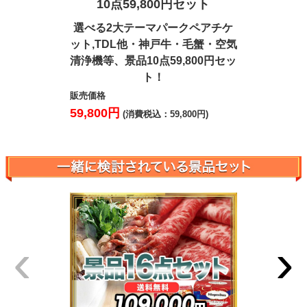
10点59,800円セット
7点4
選べる2大テーマパークペアチケ
松阪牛・北
ット,TDL他・神戸牛・毛蟹・空気
ハーゲンダ
清浄機等、景品10点59,800円セッ
等、景品7
ト！
販売価格
41,000円
販売価格
(
59,800円
(消費税込：59,800円)
‹
›