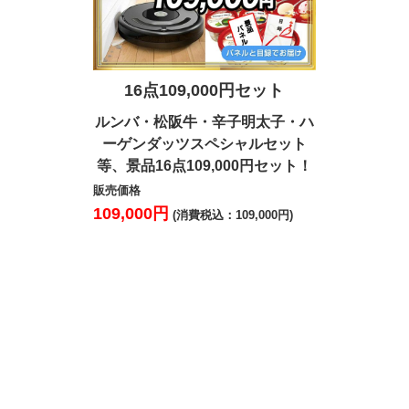
16点109,000円セット
20点1
ルンバ・松阪牛・辛子明太子・ハ
テーマパ
ーゲンダッツスペシャルセット
Google N
等、景品16点109,000円セット！
ールサーバ
イガニ・た
販売価格
20点1
109,000円
(消費税込：109,000円)
販売価格
100,000円