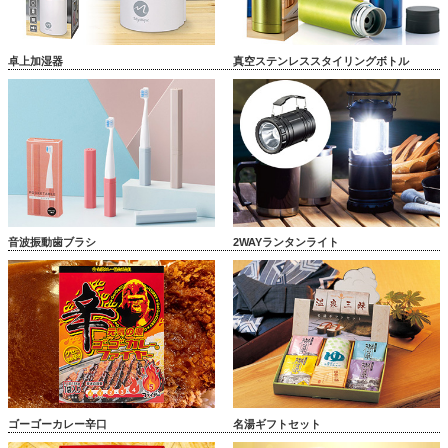
卓上加湿器
真空ステンレススタイリングボトル
音波振動歯ブラシ
2WAYランタンライト
ゴーゴーカレー辛口
名湯ギフトセット