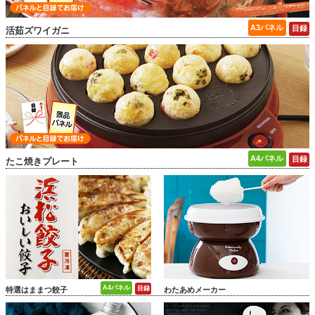
活茹ズワイガニ
たこ焼きプレート
特選はままつ餃子
わたあめメーカー