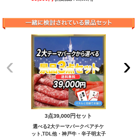
‹
›
3点39,000円セット
5点3
選べる2大テーマパークペアチケ
松阪牛・と
ット,TDL他・神戸牛・辛子明太子
海道産殻付