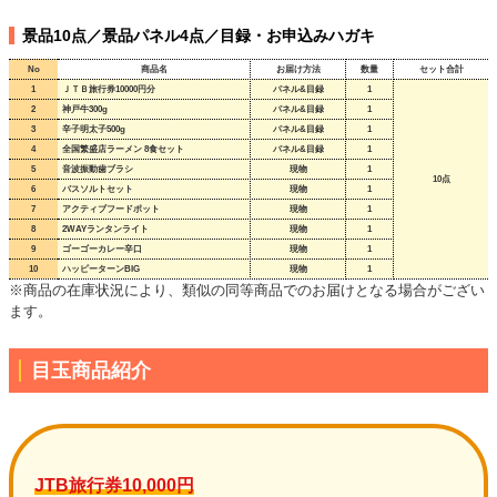
景品10点／景品パネル4点／目録・お申込みハガキ
No
商品名
お届け方法
数量
セット合計
1
ＪＴＢ旅行券10000円分
パネル&目録
1
2
神戸牛300g
パネル&目録
1
3
辛子明太子500g
パネル&目録
1
4
全国繁盛店ラーメン 8食セット
パネル&目録
1
5
音波振動歯ブラシ
現物
1
10点
6
バスソルトセット
現物
1
7
アクティブフードポット
現物
1
8
2WAYランタンライト
現物
1
9
ゴーゴーカレー辛口
現物
1
10
ハッピーターンBIG
現物
1
※商品の在庫状況により、類似の同等商品でのお届けとなる場合がござい
ます。
目玉商品紹介
JTB旅行券10,000円