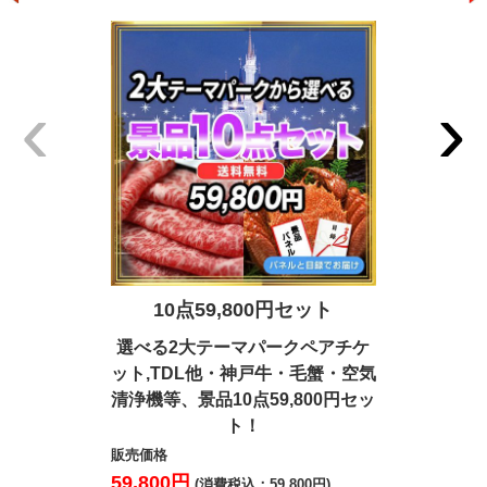
‹
›
10点59,800円セット
7点4
選べる2大テーマパークペアチケ
松阪牛・北
ット,TDL他・神戸牛・毛蟹・空気
ハーゲンダ
清浄機等、景品10点59,800円セッ
等、景品7
ト！
販売価格
41,000円
販売価格
(
59,800円
(消費税込：59,800円)