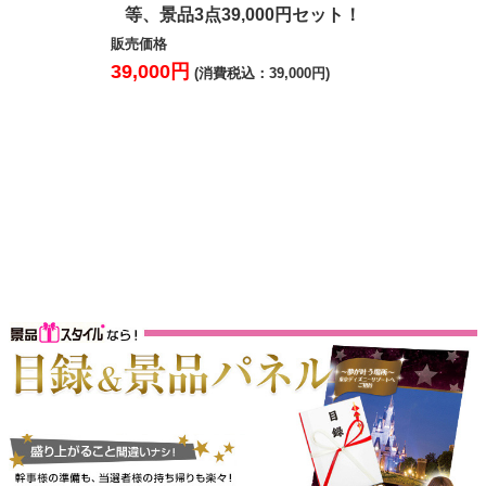
等、景品3点39,000円セット！
ラーメン 
ダッツスペ
販売価格
5点3
39,000円
(消費税込：39,000円)
販売価格
37,000円
(