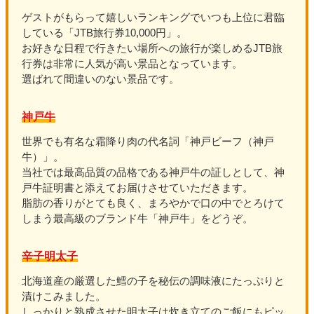
ゲストがもらって嬉しいランキングでいつも上位に君臨
している「JTB旅行券10,000円」。
お好きな日程で行きたい場所への旅行が楽しめるJTB旅
行券は非常に人気が高い景品となっています。
選ばれて間違いのない景品です。
神戸牛
世界でも有名な霜降り肉の代名詞「神戸ビーフ（神戸
牛）」。
当社では最高品質の品格である神戸牛の証しとして、神
戸牛証明書と添えてお届けさせていただきます。
脂肪の香りがとても良く、まろやかで口の中でとろけて
しまう最高級のブランド牛「神戸牛」をどうぞ。
辛子明太子
北海道産の厳選した鱈の子を秘伝の調味液にたっぷりと
漬けこみました。
しっかりと熟成させた明太子は炊き立てのご飯にもピッ