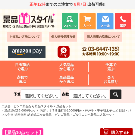
正午12時
までのご注文で
8月7日
出荷可能!!
お支払い方法について
個人情報保護方針
個人情報の取扱について
目玉商品
人気商品
予算で
で選ぶ
から選ぶ
選ぶ
点数で
単品景品
楽々
選ぶ
から選ぶ
お見積り
予算
点数
二次会・ビンゴ景品なら景品スタイル
景品セット
景品10点39,000円セット 内容：ＪＴＢ旅行券10000円分・神戸牛・辛子明太子など 目録・パ
ネル付き 送料無料 結婚式二次会景品・ビンゴ景品・ゴルフコンペ景品に人気セット
景品10点セット
購入する