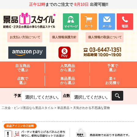
正午12時
までのご注文で
8月10日
出荷可能!!
お支払い方法について
個人情報保護方針
個人情報の取扱について
目玉商品
人気商品
予算で
で選ぶ
から選ぶ
選ぶ
点数で
単品景品
楽々
選ぶ
から選ぶ
お見積り
予算
点数
二次会・ビンゴ景品なら景品スタイル
単品景品
天気がわかる不思議な置物