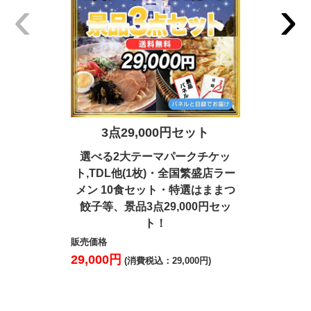
‹
›
3点29,000円セット
5点2
選べる2大テーマパークチケッ
神戸牛・特
ト,TDL他(1枚)・全国繁盛店ラー
ゲンダッツ
メン 10食セット・特選はままつ
景品5点
餃子等、景品3点29,000円セッ
販売価格
ト！
28,000円
(
販売価格
29,000円
(消費税込：29,000円)