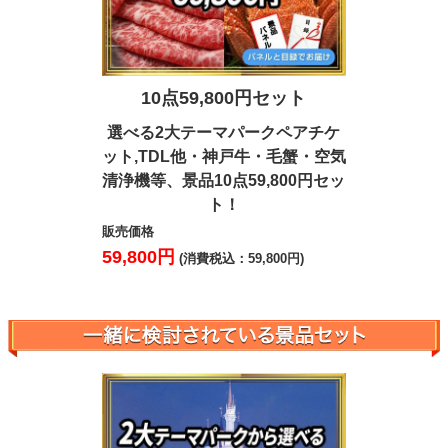
10点59,800円セット
7点4
選べる2大テーマパークペアチケ
松阪牛・北
ット,TDL他・神戸牛・毛蟹・空気
ハーゲンダ
清浄機等、景品10点59,800円セッ
等、景品7
ト！
販売価格
41,000円
販売価格
(
59,800円
(消費税込：59,800円)