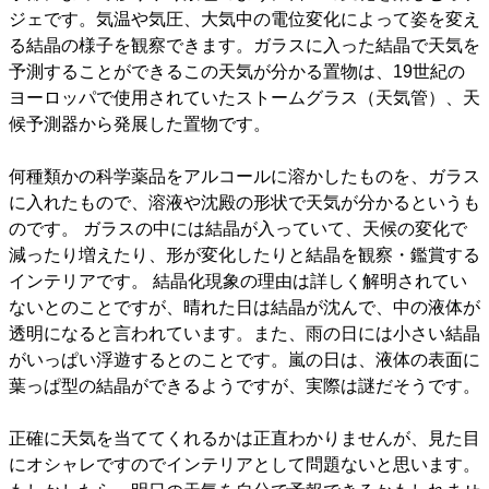
ジェです。気温や気圧、大気中の電位変化によって姿を変え
る結晶の様子を観察できます。ガラスに入った結晶で天気を
予測することができるこの天気が分かる置物は、19世紀の
ヨーロッパで使用されていたストームグラス（天気管）、天
候予測器から発展した置物です。
何種類かの科学薬品をアルコールに溶かしたものを、ガラス
に入れたもので、溶液や沈殿の形状で天気が分かるというも
のです。 ガラスの中には結晶が入っていて、天候の変化で
減ったり増えたり、形が変化したりと結晶を観察・鑑賞する
インテリアです。 結晶化現象の理由は詳しく解明されてい
ないとのことですが、晴れた日は結晶が沈んで、中の液体が
透明になると言われています。また、雨の日には小さい結晶
がいっぱい浮遊するとのことです。嵐の日は、液体の表面に
葉っぱ型の結晶ができるようですが、実際は謎だそうです。
正確に天気を当ててくれるかは正直わかりませんが、見た目
にオシャレですのでインテリアとして問題ないと思います。